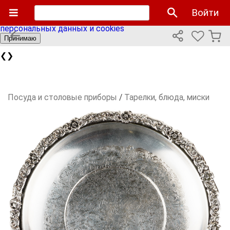
Мы используем cookies файлы для улучшения работы
Войти
сайта и персонализации. Продолжая пользоваться сайтом
вы соглашаетесь с нашей
политикой использования
персональных данных и cookies
Принимаю
❮
❯
Посуда и столовые приборы
/
Тарелки, блюда, миски