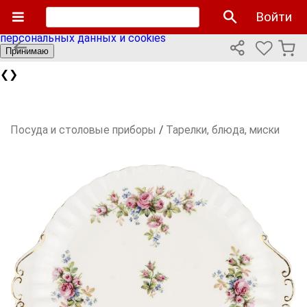
Мы используем cookies файлы для улучшения работы
Войти
сайта и персонализации. Продолжая пользоваться сайтом
вы соглашаетесь с нашей
политикой использования
персональных данных и cookies
Принимаю
❮
❯
Посуда и столовые приборы
/
Тарелки, блюда, миски