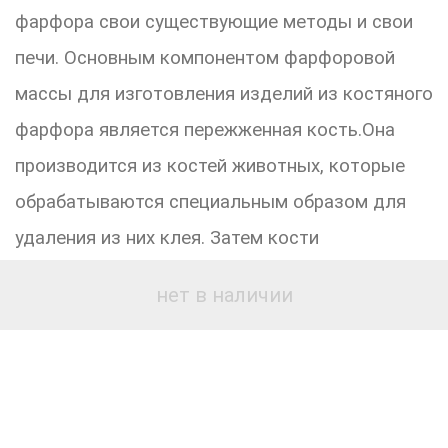
фарфора свои существующие методы и свои
печи. Основным компонентом фарфоровой
массы для изготовления изделий из костяного
фарфора является пережженная кость.Она
производится из костей животных, которые
обрабатываются специальным образом для
удаления из них клея. Затем кости
разогреваются до температуры примерно в
нет в наличии
1000 °C, при этом все оставшиеся
органические вещества сгорают и структура
кости меняется до состояния, подходящего
для производства костяного фарфора. Перед