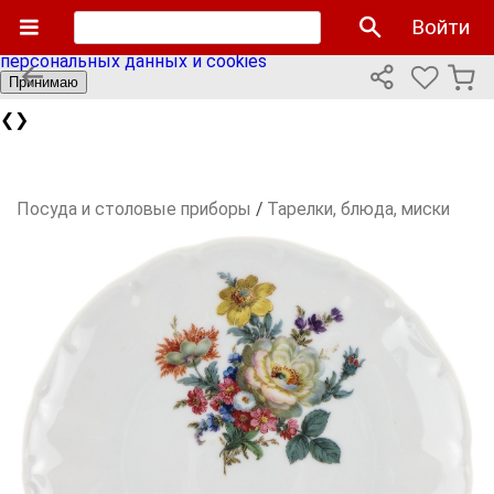
Мы используем cookies файлы для улучшения работы
Войти
сайта и персонализации. Продолжая пользоваться сайтом
вы соглашаетесь с нашей
политикой использования
персональных данных и cookies
Принимаю
❮
❯
Посуда и столовые приборы
/
Тарелки, блюда, миски