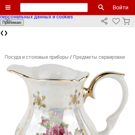
Мы используем cookies файлы для улучшения работы
Войти
сайта и персонализации. Продолжая пользоваться сайтом
вы соглашаетесь с нашей
политикой использования
персональных данных и cookies
Принимаю
❮
❯
Посуда и столовые приборы
/
Предметы сервировки