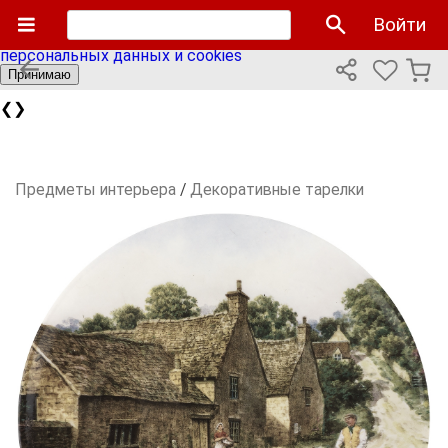
Мы используем cookies файлы для улучшения работы
Войти
сайта и персонализации. Продолжая пользоваться сайтом
вы соглашаетесь с нашей
политикой использования
персональных данных и cookies
Принимаю
❮
❯
Предметы интерьера
/
Декоративные тарелки