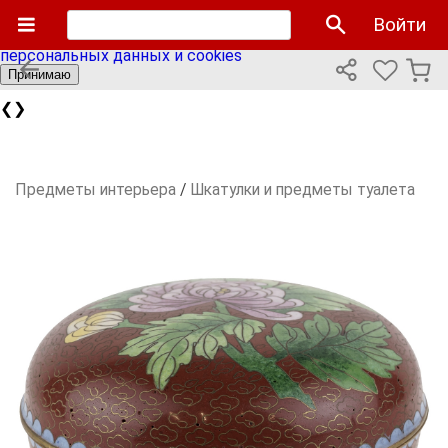
Мы используем cookies файлы для улучшения работы
Войти
сайта и персонализации. Продолжая пользоваться сайтом
вы соглашаетесь с нашей
политикой использования
персональных данных и cookies
Принимаю
❮
❯
Предметы интерьера
/
Шкатулки и предметы туалета