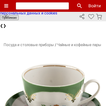
Мы используем cookies файлы для улучшения работы
Войти
сайта и персонализации. Продолжая пользоваться сайтом
вы соглашаетесь с нашей
политикой использования
персональных данных и cookies
Принимаю
❮
❯
Посуда и столовые приборы
/
Чайные и кофейные пары