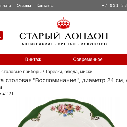
плата
Отзывы
Контакты
+7 931 3
АНТИКВАРИАТ · ВИНТАЖ · ИСКУССТВО
Винтаж
Современное
и столовые приборы
/
Тарелки, блюда, миски
а столовая "Воспоминание", диаметр 24 см,
а
а 41121