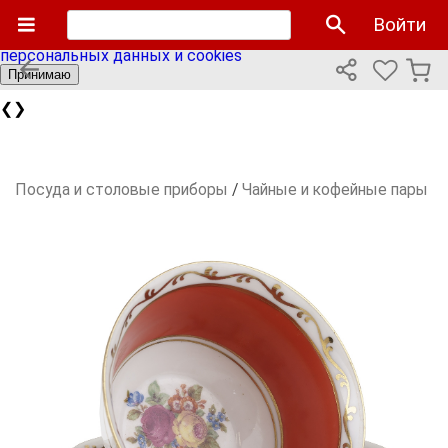
Мы используем cookies файлы для улучшения работы
Войти
сайта и персонализации. Продолжая пользоваться сайтом
вы соглашаетесь с нашей
политикой использования
персональных данных и cookies
Принимаю
❮
❯
Посуда и столовые приборы
/
Чайные и кофейные пары