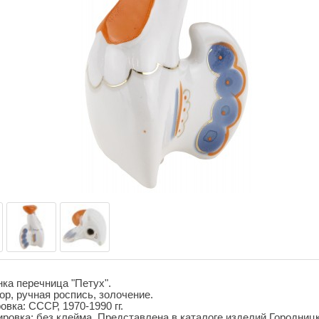
ка перечница "Петух".
р, ручная роспись, золочение.
овка: СССР, 1970-1990 гг.
ровка: без клейма. Представлена в каталоге изделий Городниц