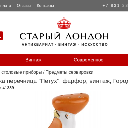
плата
Отзывы
Контакты
+7 931 3
АНТИКВАРИАТ · ВИНТАЖ · ИСКУССТВО
Винтаж
Современное
и столовые приборы
/
Предметы сервировки
а перечница "Петух", фарфор, винтаж, Город
а 41389