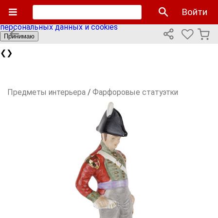
Мы используем cookies файлы для улучшения работы
Войти
сайта и персонализации. Продолжая пользоваться сайтом
вы соглашаетесь с нашей
политикой использования
персональных данных и cookies
Принимаю
❮
❯
Предметы интерьера
/
Фарфоровые статуэтки