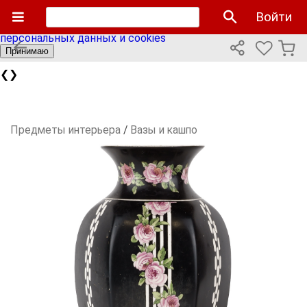
Мы используем cookies файлы для улучшения работы
Войти
сайта и персонализации. Продолжая пользоваться сайтом
вы соглашаетесь с нашей
политикой использования
персональных данных и cookies
Принимаю
❮
❯
Предметы интерьера
/
Вазы и кашпо