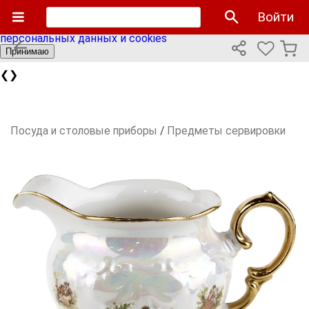
Мы используем cookies файлы для улучшения работы
Войти
сайта и персонализации. Продолжая пользоваться сайтом
вы соглашаетесь с нашей
политикой использования
персональных данных и cookies
Принимаю
❮
❯
Посуда и столовые приборы
/
Предметы сервировки