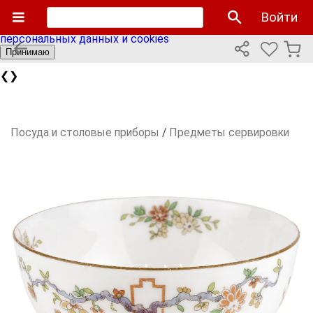
Мы используем cookies файлы для улучшения работы
Войти
сайта и персонализации. Продолжая пользоваться сайтом
вы соглашаетесь с нашей
политикой использования
персональных данных и cookies
Принимаю
❮
❯
Посуда и столовые приборы
/
Предметы сервировки