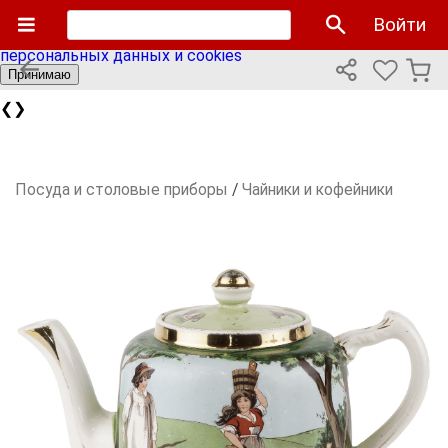
Мы используем cookies файлы для улучшения работы
Войти
сайта и персонализации. Продолжая пользоваться сайтом
вы соглашаетесь с нашей
политикой использования
персональных данных и cookies
Принимаю
❮
❯
Посуда и столовые приборы
/
Чайники и кофейники