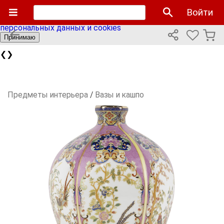
Мы используем cookies файлы для улучшения работы
Войти
сайта и персонализации. Продолжая пользоваться сайтом
вы соглашаетесь с нашей
политикой использования
персональных данных и cookies
Принимаю
❮
❯
Предметы интерьера
/
Вазы и кашпо