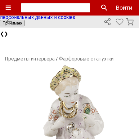
Мы используем cookies файлы для улучшения работы
Войти
сайта и персонализации. Продолжая пользоваться сайтом
вы соглашаетесь с нашей
политикой использования
персональных данных и cookies
Принимаю
❮
❯
Предметы интерьера
/
Фарфоровые статуэтки