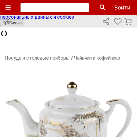
Мы используем cookies файлы для улучшения работы
Войти
сайта и персонализации. Продолжая пользоваться сайтом
вы соглашаетесь с нашей
политикой использования
персональных данных и cookies
Принимаю
❮
❯
Посуда и столовые приборы
/
Чайники и кофейники