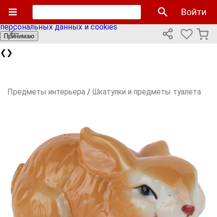
Мы используем cookies файлы для улучшения работы
Войти
сайта и персонализации. Продолжая пользоваться сайтом
вы соглашаетесь с нашей
политикой использования
персональных данных и cookies
Принимаю
❮
❯
Предметы интерьера
/
Шкатулки и предметы туалета