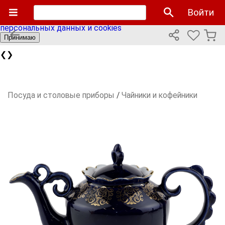
Мы используем cookies файлы для улучшения работы
Войти
сайта и персонализации. Продолжая пользоваться сайтом
вы соглашаетесь с нашей
политикой использования
персональных данных и cookies
Принимаю
❮
❯
Посуда и столовые приборы
/
Чайники и кофейники