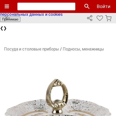
Мы используем cookies файлы для улучшения работы
Войти
сайта и персонализации. Продолжая пользоваться сайтом
вы соглашаетесь с нашей
политикой использования
персональных данных и cookies
Принимаю
❮
❯
Посуда и столовые приборы
/
Подносы, менажницы