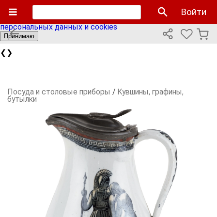
Мы используем cookies файлы для улучшения работы
Войти
сайта и персонализации. Продолжая пользоваться сайтом
вы соглашаетесь с нашей
политикой использования
персональных данных и cookies
Принимаю
❮
❯
Посуда и столовые приборы
/
Кувшины, графины,
бутылки