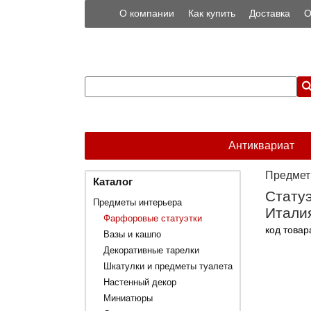
О компании
Как купить
Доставка
О
Антиквариат
Предмет
Каталог
Статуэ
Предметы интерьера
Италия
Фарфоровые статуэтки
код товар
Вазы и кашпо
Декоративные тарелки
Шкатулки и предметы туалета
Настенный декор
Миниатюры