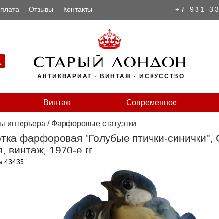
плата
Отзывы
Контакты
+7 931 3
АНТИКВАРИАТ · ВИНТАЖ · ИСКУССТВО
Винтаж
Современное
ы интерьера
/
Фарфоровые статуэтки
тка фарфоровая "Голубые птички-синички", 
, винтаж, 1970-е гг.
а 43435