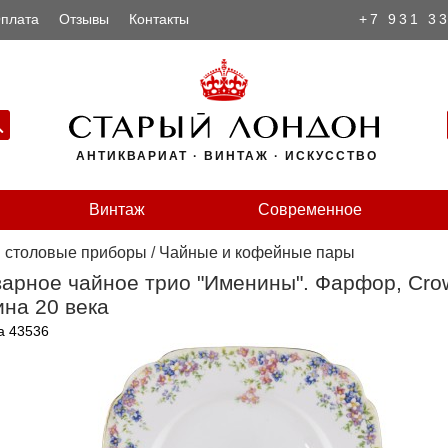
плата
Отзывы
Контакты
+7 931 3
АНТИКВАРИАТ · ВИНТАЖ · ИСКУССТВО
Винтаж
Современное
и столовые приборы
/
Чайные и кофейные пары
арное чайное трио "Именины". Фарфор, Cro
на 20 века
а 43536