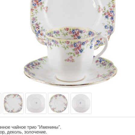
нное чайное трио "Именины".
р, деколь, золочение.