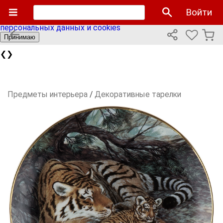
Мы используем cookies файлы для улучшения работы
Войти
сайта и персонализации. Продолжая пользоваться сайтом
вы соглашаетесь с нашей
политикой использования
персональных данных и cookies
Принимаю
❮
❯
Предметы интерьера
/
Декоративные тарелки