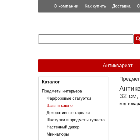
О компании
Как купить
Доставка
О
Антиквариат
Предмет
Каталог
Антикв
Предметы интерьера
32 см,
Фарфоровые статуэтки
код товар
Вазы и кашпо
Декоративные тарелки
Шкатулки и предметы туалета
Настенный декор
Миниатюры