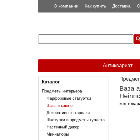
О компании
Как купить
Доставка
О
Антиквариат
Предмет
Каталог
Ваза а
Предметы интерьера
Heinri
Фарфоровые статуэтки
код товар
Вазы и кашпо
Декоративные тарелки
Шкатулки и предметы туалета
Настенный декор
Миниатюры