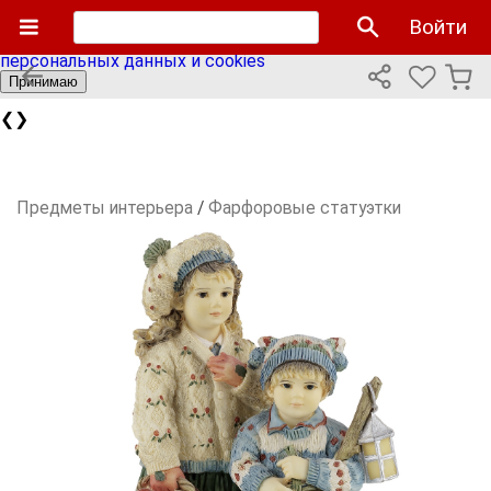
Мы используем cookies файлы для улучшения работы
Войти
сайта и персонализации. Продолжая пользоваться сайтом
вы соглашаетесь с нашей
политикой использования
персональных данных и cookies
Принимаю
❮
❯
Предметы интерьера
/
Фарфоровые статуэтки