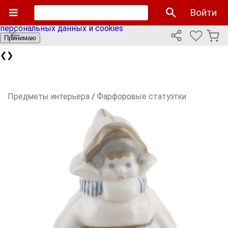
Мы используем cookies файлы для улучшения работы
Войти
сайта и персонализации. Продолжая пользоваться сайтом
вы соглашаетесь с нашей
политикой использования
персональных данных и cookies
Принимаю
❮
❯
Предметы интерьера
/
Фарфоровые статуэтки