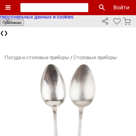
Мы используем cookies файлы для улучшения работы
Войти
сайта и персонализации. Продолжая пользоваться сайтом
вы соглашаетесь с нашей
политикой использования
персональных данных и cookies
Принимаю
❮
❯
Посуда и столовые приборы
/
Столовые приборы