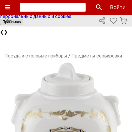
Мы используем cookies файлы для улучшения работы
Войти
сайта и персонализации. Продолжая пользоваться сайтом
вы соглашаетесь с нашей
политикой использования
персональных данных и cookies
Принимаю
❮
❯
Посуда и столовые приборы
/
Предметы сервировки