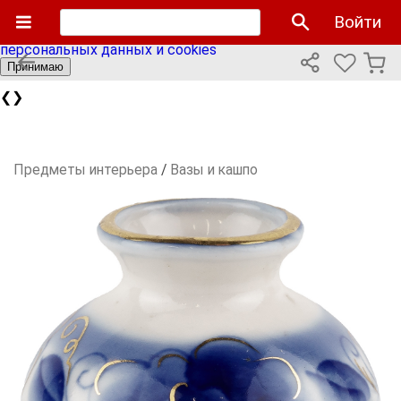
Мы используем cookies файлы для улучшения работы
Войти
сайта и персонализации. Продолжая пользоваться сайтом
вы соглашаетесь с нашей
политикой использования
персональных данных и cookies
Принимаю
❮
❯
Предметы интерьера
/
Вазы и кашпо