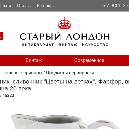
плата
Отзывы
Контакты
+7 931 3
АНТИКВАРИАТ · ВИНТАЖ · ИСКУССТВО
Винтаж
Современное
и столовые приборы
/
Предметы сервировки
ик, сливочник "Цветы на ветках", Фарфор, 
на 20 века
а 45223