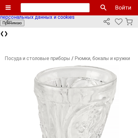
Мы используем cookies файлы для улучшения работы
Войти
сайта и персонализации. Продолжая пользоваться сайтом
вы соглашаетесь с нашей
политикой использования
персональных данных и cookies
Принимаю
❮
❯
Посуда и столовые приборы
/
Рюмки, бокалы и кружки