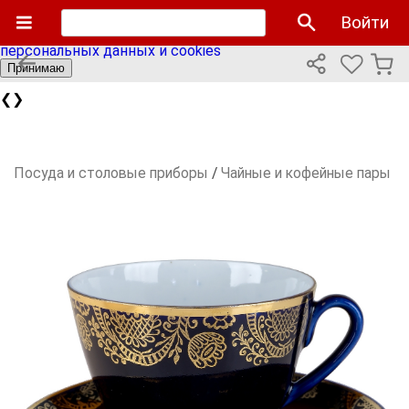
Мы используем cookies файлы для улучшения работы
Войти
сайта и персонализации. Продолжая пользоваться сайтом
вы соглашаетесь с нашей
политикой использования
персональных данных и cookies
Принимаю
❮
❯
Посуда и столовые приборы
/
Чайные и кофейные пары