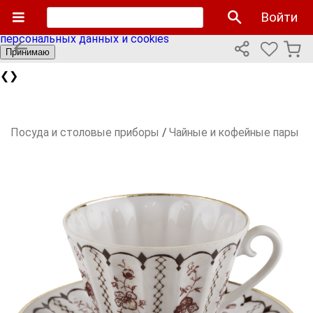
Мы используем cookies файлы для улучшения работы
Войти
сайта и персонализации. Продолжая пользоваться сайтом
вы соглашаетесь с нашей
политикой использования
персональных данных и cookies
Принимаю
❮
❯
Посуда и столовые приборы
/
Чайные и кофейные пары