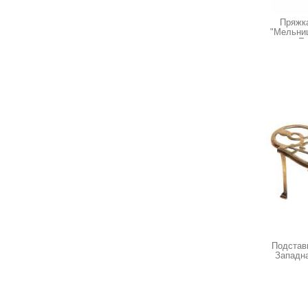
Пряжка
"Мельниц
Ев
Подставк
Западна