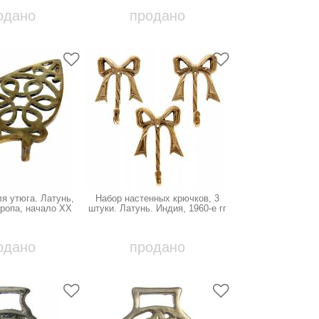
одано
продано
я утюга. Латунь,
Набор настенных крючков, 3
ропа, начало ХХ
штуки. Латунь. Индия, 1960-е гг
века
одано
продано