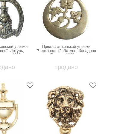
конской упряжи
Пряжка от конской упряжи
nes". Латунь,
"Чертополох". Латунь, Западная
ропа, 1960-е гг.
Европа, 1960-е гг.
одано
продано