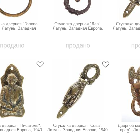
ка дверная "Голова
Стукалка дверная "Лев".
Стукалка дв
. Латунь. Западная
Латунь. Западная Европа,
Латунь. Запад
а, начало ХХ века
начало ХХ века
продано
продано
пр
 дверная "Писатель".
Стукалка дверная "Сова".
Дверной мо
ападная Европа, 1940-
Латунь. Западная Европа, 1940-
орел". Ла
е гг.
е гг.
Европа,