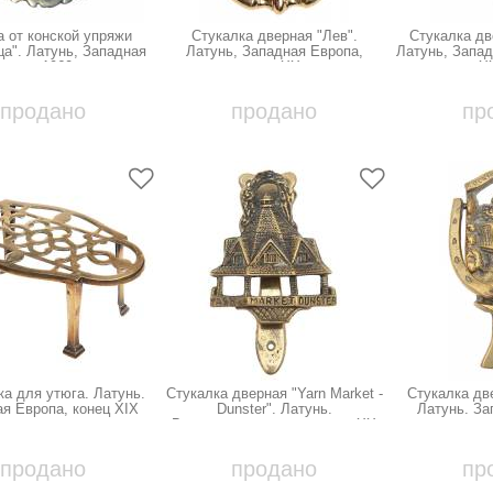
 от конской упряжи
Стукалка дверная "Лев".
Стукалка дв
а". Латунь, Западная
Латунь, Западная Европа,
Латунь, Запад
ропа, 1960-е гг.
середина ХХ века
Х
продано
продано
пр
а для утюга. Латунь.
Стукалка дверная "Yarn Market -
Стукалка дв
я Европа, конец ХIХ
Dunster". Латунь.
Латунь. За
века
Великобритания, середина ХХ
середи
века
продано
продано
пр