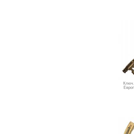
Ключ.
Европ