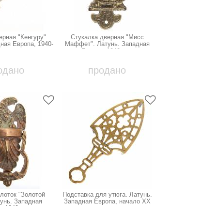
ерная "Кенгуру".
Стукалка дверная "Мисс
ная Европа, 1940-
Маффет". Латунь. Западная
е гг.
Европа, 1940-е гг.
одано
продано
лоток "Золотой
Подставка для утюга. Латунь.
тунь. Западная
Западная Европа, начало ХХ
 1940-е гг.
века