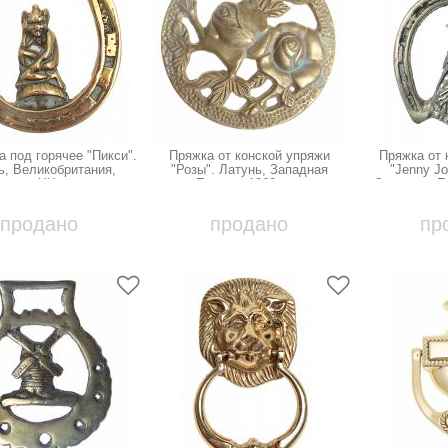
 под горячее "Пикси".
Пряжка от конской упряжи
Пряжка от 
ь, Великобритания,
"Розы". Латунь, Западная
"Jenny Jo
ачало ХХ века
Европа, 1960-е гг.
Западная Ев
продано
продано
пр