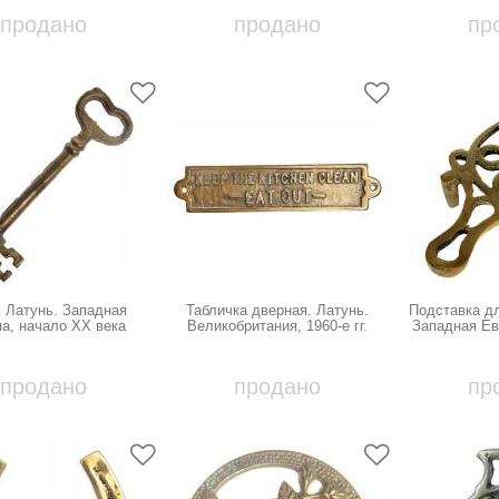
продано
продано
пр
 Латунь. Западная
Табличка дверная. Латунь.
Подставка дл
а, начало ХХ века
Великобритания, 1960-е гг.
Западная Ев
продано
продано
пр