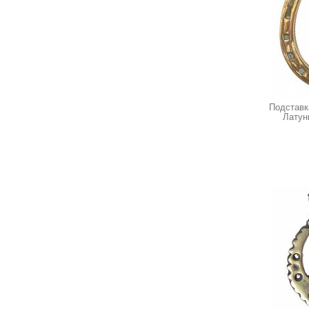
Подставка
Латун
н