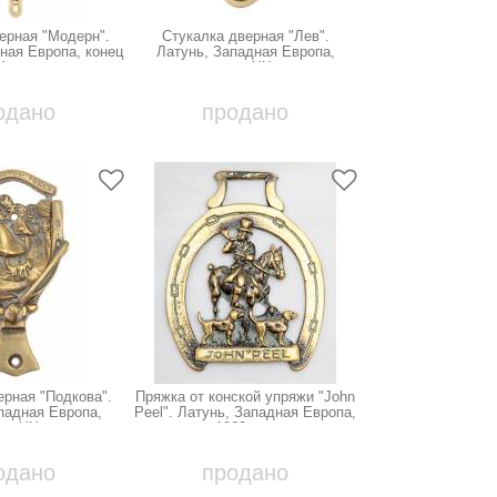
ерная "Модерн".
Стукалка дверная "Лев".
ная Европа, конец
Латунь, Западная Европа,
Х века
середина ХХ века
одано
продано
ерная "Подкова".
Пряжка от конской упряжи "John
падная Европа,
Peel". Латунь, Западная Европа,
на ХХ века
1960-е гг.
одано
продано