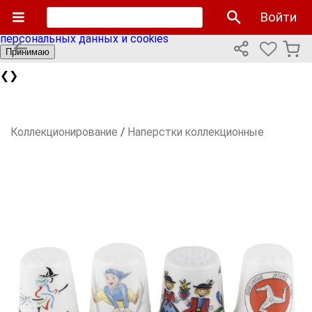
Мы используем cookies файлы для улучшения работы
Войти
сайта и персонализации. Продолжая пользоваться сайтом
вы соглашаетесь с нашей
политикой использования
персональных данных и cookies
Принимаю
❮
❯
Коллекционирование
/
Наперстки коллекционные