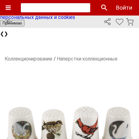
Мы используем cookies файлы для улучшения работы
Войти
сайта и персонализации. Продолжая пользоваться сайтом
вы соглашаетесь с нашей
политикой использования
персональных данных и cookies
Принимаю
❮
❯
Коллекционирование
/
Наперстки коллекционные