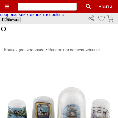
Мы используем cookies файлы для улучшения работы
Войти
сайта и персонализации. Продолжая пользоваться сайтом
вы соглашаетесь с нашей
политикой использования
персональных данных и cookies
Принимаю
❮
❯
Коллекционирование
/
Наперстки коллекционные