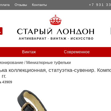
плата
Отзывы
Контакты
+7 931 3
АНТИКВАРИАТ · ВИНТАЖ · ИСКУССТВО
Винтаж
Современное
ионирование
/
Миниатюрные туфельки
ка коллекционная, статуэтка-сувенир. Компо
гг.
а 43909